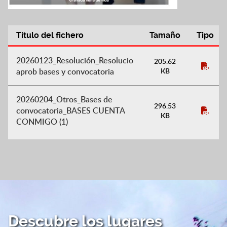
Título del fichero
Tamaño
Tipo
PROGRAMA CUENTA CONMIGO:
20260123_Resolución_Resolucio
205.62
aprob bases y convocatoria
KB
20260204_Otros_Bases de
296.53
convocatoria_BASES CUENTA
KB
CONMIGO (1)
Descubre los lugares