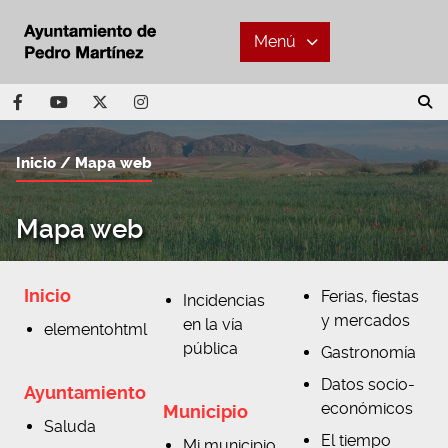
Menú
Inicio
Mapa web
Mapa web
Inicio
Ferias, fiestas
Incidencias
y mercados
en la vía
elementohtml
pública
Gastronomía
Datos socio-
Ayuntamiento
económicos
Municipio
Saluda
El tiempo
Mi municipio