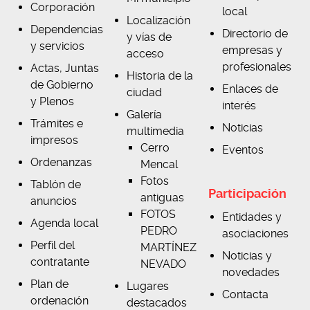
Corporación
local
Localización
Dependencias
Directorio de
y vías de
y servicios
empresas y
acceso
profesionales
Actas, Juntas
Historia de la
de Gobierno
Enlaces de
ciudad
y Plenos
interés
Galería
Trámites e
Noticias
multimedia
impresos
Cerro
Eventos
Ordenanzas
Mencal
Fotos
Tablón de
Participación
antiguas
anuncios
FOTOS
Entidades y
Agenda local
PEDRO
asociaciones
Perfil del
MARTÍNEZ
Noticias y
contratante
NEVADO
novedades
Plan de
Lugares
Contacta
ordenación
destacados